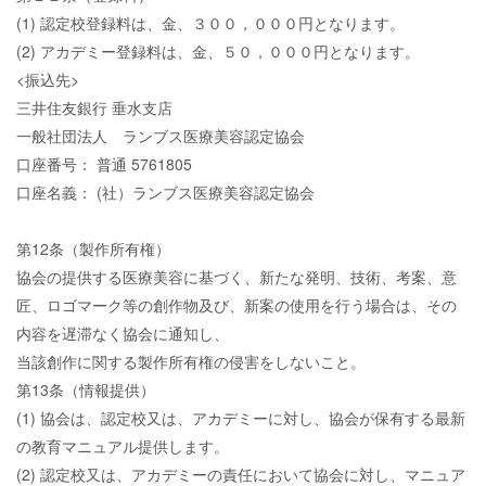
(1) 認定校登録料は、金、３００，０００円となります。
(2) アカデミー登録料は、金、５０，０００円となります。
<振込先>
三井住友銀行 垂水支店
一般社団法人 ランブス医療美容認定協会
口座番号： 普通 5761805
口座名義： (社）ランブス医療美容認定協会
第12条（製作所有権）
協会の提供する医療美容に基づく、新たな発明、技術、考案、意
匠、ロゴマーク等の創作物及び、新案の使用を行う場合は、その
内容を遅滞なく協会に通知し、
当該創作に関する製作所有権の侵害をしないこと。
第13条（情報提供）
(1) 協会は、認定校又は、アカデミーに対し、協会が保有する最新
の教育マニュアル提供します。
(2) 認定校又は、アカデミーの責任において協会に対し、マニュア