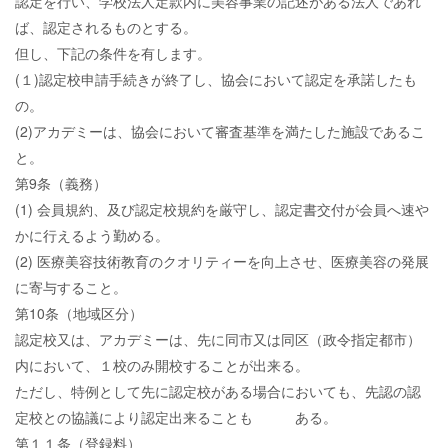
認定を行い、学校法人定款内に美容事業の記述がある法人であれ
ば、認定されるものとする。
但し、下記の条件を有します。
(１)認定校申請手続きが終了し、協会において認定を承諾したも
の。
(2)アカデミーは、協会において審査基準を満たした施設であるこ
と。
第9条（義務）
(1) 会員規約、及び認定校規約を厳守し、認定書交付が会員へ速や
かに行えるよう勤める。
(2) 医療美容技術教育のクオリティーを向上させ、医療美容の発展
に寄与すること。
第10条（地域区分）
認定校又は、アカデミーは、先に同市又は同区（政令指定都市）
内において、１校のみ開校することが出来る。
ただし、特例として先に認定校がある場合においても、先認の認
定校との協議により認定出来ることも ある。
第１１条（登録料）