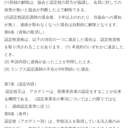
(1)登録の解除は、協会と認定校の双方が協議し、会員に対しての
損害が無いと協会が判断した上で解除できる。
(2)認定校認定講師の退会後、３年以上のわたり、当協会への通知
が無く、連絡が取れなくなった場合は自動的に解除となります。
第6条（資格の取消し）
認定校資格は、以下の項目の一つに違反した場合は、認定校資格
を取り消されることがあります。 (1) 本規約のいずれかに違反した
とき。
(2) 申請内容に虚偽があったことが判明したとき。
(3) ランブス認定講師の不在が3年間続いた場合。
第7条（認定内容）
認定校又は、アカデミーは、医療美容者の認定をすることが出来
る機関である。（認定者署名の事項についてはこの限りではな
く、講師認定基準に従う)
第8条（条件）
認定校（アカデミー別）は、学校法人を取得している法人格のみ